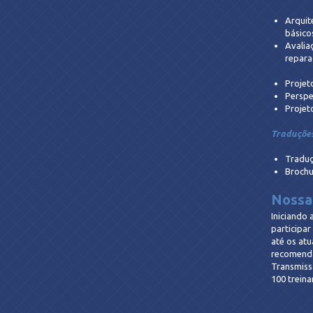
Arquit
básico
Avalia
repara
Projet
Perspe
Projet
Traduções
Traduç
Brochu
Nossa
Iniciando
participar
até os atu
recomendaç
Transmissã
100 treina