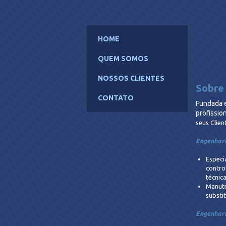
HOME
QUEM SOMOS
NOSSOS CLIENTES
Sobre
CONTATO
Fundada e
profissi
seus Clien
Engenhari
Especi
contro
técnic
Manute
substi
Engenhari