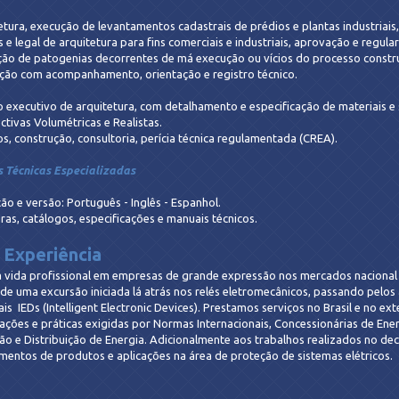
etura, execução de levantamentos cadastrais de prédios e plantas industriais,
s e legal de arquitetura para fins comerciais e industriais, aprovação e regu
ção de patogenias decorrentes de má execução ou vícios do processo constr
ção com acompanhamento, orientação e registro técnico.
o executivo de arquitetura, com detalhamento e especificação de materiais e 
ctivas Volumétricas e Realistas.
os, construção, consultoria, perícia técnica regulamentada (CREA).
 Técnicas Especializadas
ão e versão: Português - Inglês - Espanhol.
ras, catálogos, especificações e manuais técnicos.
 Experiência
 a vida profissional em empresas de grande expressão nos mercados nacional 
 de uma excursão iniciada lá atrás nos relés eletromecânicos, passando pelos
ais IEDs (Intelligent Electronic Devices). Prestamos serviços no Brasil e no ex
ões e práticas exigidas por Normas Internacionais, Concessionárias de Energi
o e Distribuição de Energia. Adicionalmente aos trabalhos realizados no de
mentos de produtos e aplicações na área de proteção de sistemas elétricos.